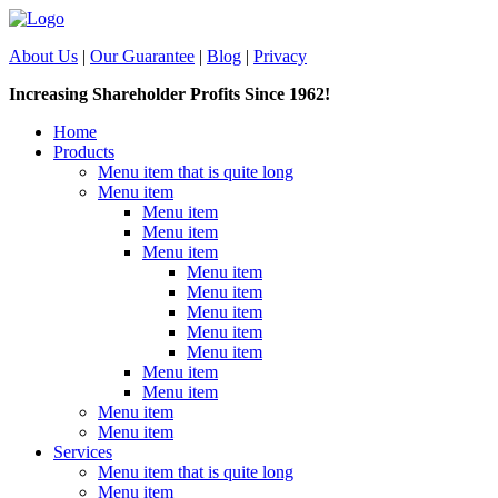
About Us
|
Our Guarantee
|
Blog
|
Privacy
Increasing Shareholder Profits Since 1962!
Home
Products
Menu item that is quite long
Menu item
Menu item
Menu item
Menu item
Menu item
Menu item
Menu item
Menu item
Menu item
Menu item
Menu item
Menu item
Menu item
Services
Menu item that is quite long
Menu item